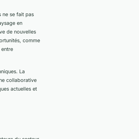
ne se fait pas
paysage en
ive de nouvelles
portunités, comme
 entre
hniques. La
he collaborative
ques actuelles et
cteurs du secteur