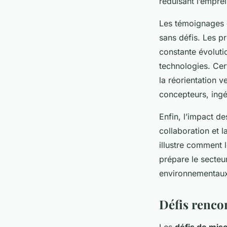
réduisant l’empre
Les témoignages d
sans défis. Les p
constante évoluti
technologies. Cer
la réorientation 
concepteurs, ingé
Enfin, l’impact d
collaboration et 
illustre comment l
prépare le secteur
environnementau
Défis rencon
Les
défis de mis