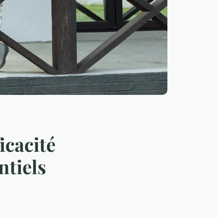
icacité
ntiels