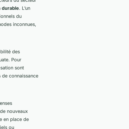
 durable
. L’un
ionnels du
thodes inconnues,
bilité des
uate. Pour
sation sont
es de connaissance
penses
t de nouveaux
e en place de
iels ou