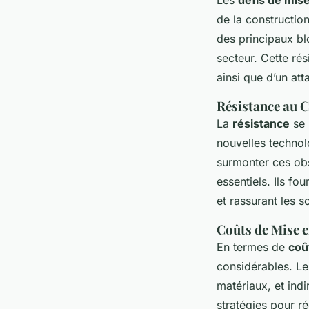
de la constructio
des principaux bl
secteur. Cette ré
ainsi que d’un at
Résistance au 
La
résistance
se 
nouvelles techno
surmonter ces ob
essentiels. Ils fo
et rassurant les s
Coûts de Mise 
En termes de
coû
considérables. Le
matériaux, et ind
stratégies pour ré