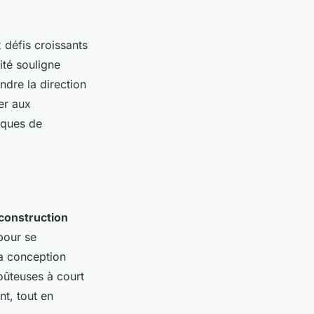
défis croissants
ité souligne
dre la direction
er aux
tiques de
construction
pour se
la conception
oûteuses à court
nt, tout en