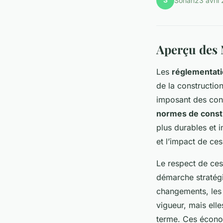
S
Sohan
23 avril
Aperçu des 
Les
réglementati
de la construction
imposant des cont
normes de const
plus durables et 
et l’impact de ce
Le respect de ces
démarche stratégi
changements, les 
vigueur, mais ell
terme. Ces économ