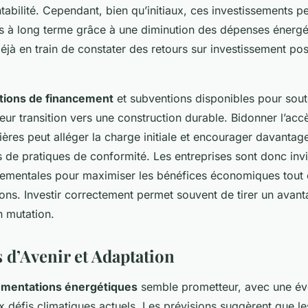
tabilité. Cependant, bien qu’initiaux, ces investissements p
ls à long terme grâce à une diminution des dépenses énergé
éjà en train de constater des retours sur investissement posi
tions de financement
et subventions disponibles pour soute
eur transition vers une construction durable. Bidonner l’acc
ières peut alléger la charge initiale et encourager davantag
 de pratiques de conformité. Les entreprises sont donc invi
ementales pour maximiser les bénéfices économiques tout 
ions. Investir correctement permet souvent de tirer un avant
n mutation.
 d’Avenir et Adaptation
ementations énergétiques
semble prometteur, avec une évo
x défis climatiques actuels. Les prévisions suggèrent que l