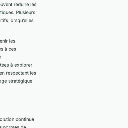
euvent réduire les
tiques. Plusieurs
tifs lorsqu’elles
nir les
ès à ces
e
tées à explorer
en respectant les
age stratégique
lution continue
es normes de