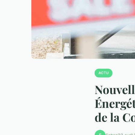
ACTU
Nouvell
Énergét
de la C