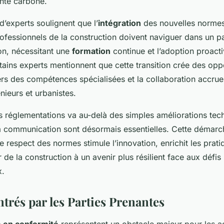
inte carbone.
’experts soulignent que l’
intégration
des nouvelles normes 
rofessionnels de la construction doivent naviguer dans un 
on, nécessitant une
formation
continue et l’adoption proact
tains experts mentionnent que cette transition crée des op
vers des compétences spécialisées et la collaboration accrue
nieurs et urbanistes.
es réglementations va au-delà des simples améliorations tec
la communication sont désormais essentielles. Cette démarc
e respect des normes stimule l’innovation, enrichit les prati
 de la construction à un avenir plus résilient face aux défis
x.
trés par les Parties Prenantes
e en conformité
représentent un obstacle majeur pour les a