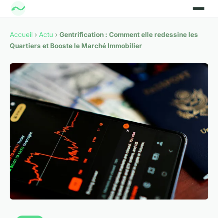
Accueil
›
Actu
›
Gentrification : Comment elle redessine les
Quartiers et Booste le Marché Immobilier