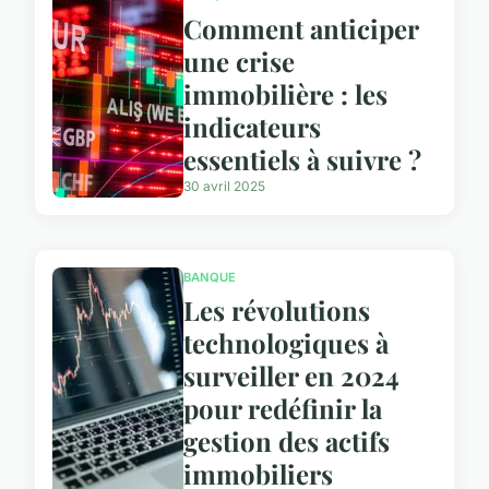
Comment anticiper
une crise
immobilière : les
indicateurs
essentiels à suivre ?
30 avril 2025
BANQUE
Les révolutions
technologiques à
surveiller en 2024
pour redéfinir la
gestion des actifs
immobiliers